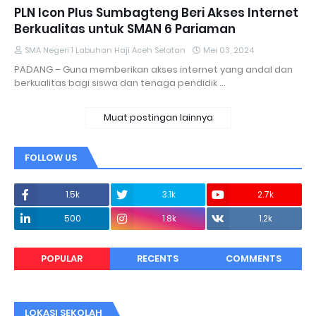
PLN Icon Plus Sumbagteng Beri Akses Internet
Berkualitas untuk SMAN 6 Pariaman
SMA Negeri 1 Labuhan Haji Aceh Selatan
Mei 03, 2024
PADANG – Guna memberikan akses internet yang andal dan
berkualitas bagi siswa dan tenaga pendidik …
Muat postingan lainnya
FOLLOW US
1.5k
3.1k
2.7k
500
1.8k
1.2k
POPULAR
RECENTS
COMMENTS
LOKASI SEKOLAH