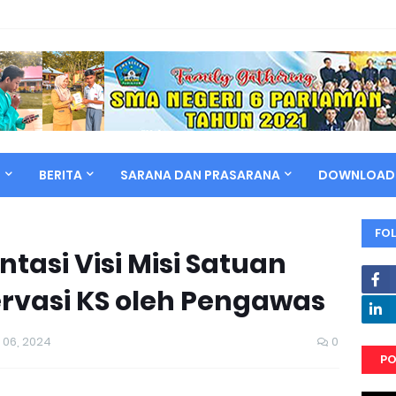
N
BERITA
SARANA DAN PRASARANA
DOWNLOAD
FO
tasi Visi Misi Satuan
rvasi KS oleh Pengawas
 06, 2024
0
PO