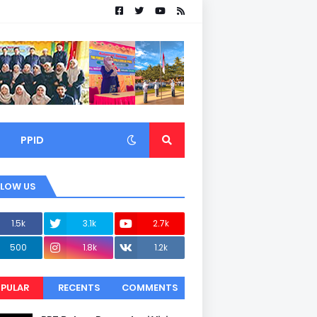
PPID
LLOW US
1.5k
3.1k
2.7k
500
1.8k
1.2k
PULAR
RECENTS
COMMENTS