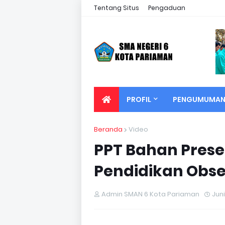
Tentang Situs
Pengaduan
PROFIL
PENGUMUMA
Beranda
Video
PPT Bahan Presen
Pendidikan Obse
Admin SMAN 6 Kota Pariaman
Juni