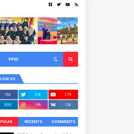
PPID
LLOW US
1.5k
3.1k
2.7k
500
1.8k
1.2k
PULAR
RECENTS
COMMENTS