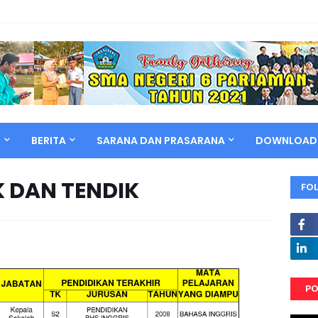
N
BERITA
SARANA DAN PRASARANA
DOWNLOAD
K DAN TENDIK
FO
PO