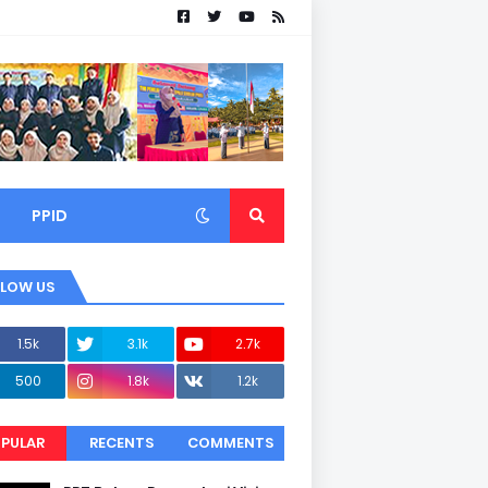
PPID
LLOW US
1.5k
3.1k
2.7k
500
1.8k
1.2k
PULAR
RECENTS
COMMENTS