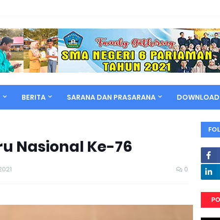
N
BERITA
SARANA DAN PRASARANA
DOWNLOAD
FO
ru Nasional Ke-76
2021
0
PO