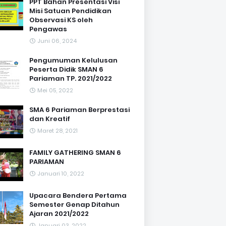
PPT Bahan Presentasi Visi
Misi Satuan Pendidikan
Observasi KS oleh
Pengawas
Juni 06, 2024
Pengumuman Kelulusan
Peserta Didik SMAN 6
Pariaman TP. 2021/2022
Mei 05, 2022
SMA 6 Pariaman Berprestasi
dan Kreatif
Maret 28, 2021
FAMILY GATHERING SMAN 6
PARIAMAN
Januari 10, 2022
Upacara Bendera Pertama
Semester Genap Ditahun
Ajaran 2021/2022
Januari 03, 2022