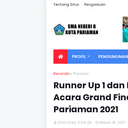
Tentang Situs
Pengaduan
PROFIL
PENGUMUMA
Beranda
Prestasi
Runner Up 1 dan
Acara Grand Fin
Pariaman 2021
Irfan Dani, S.Pd.,Gr.
Maret 18, 2021