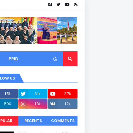
PPID
LLOW US
1.5k
3.1k
2.7k
500
1.8k
1.2k
PULAR
RECENTS
COMMENTS