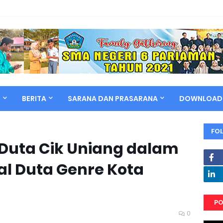
N
BERITA
SARANA DAN PRASARANA
DOWNLOAD
FO
 Duta Cik Uniang dalam
al Duta Genre Kota
PO
0