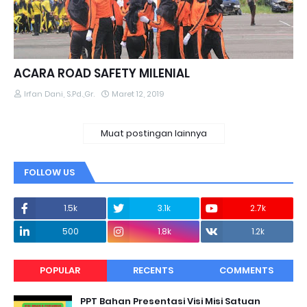
ACARA ROAD SAFETY MILENIAL
Irfan Dani, S.Pd.,Gr.
Maret 12, 2019
Muat postingan lainnya
FOLLOW US
1.5k
3.1k
2.7k
500
1.8k
1.2k
POPULAR
RECENTS
COMMENTS
PPT Bahan Presentasi Visi Misi Satuan